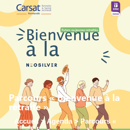
Parcours « Bienvenue à la
retraite »
Accueil
>
Agenda
>
Parcours «