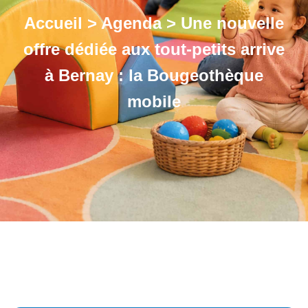
Accueil
>
Agenda
>
Une nouvelle
offre dédiée aux tout-petits arrive
à Bernay : la Bougeothèque
mobile