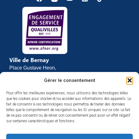
Ville de Bernay
Place Gustave Heon,
CS 70762
Gérer le consentement
27307 BERNAY
Pour offrir les meilleures expériences, nous utilisons des technologies telles
02 32 46 63 00
que les cookies pour stocker et/ou accéder aux informations des appareils. Le
Contact
fait de consentir à ces technologies nous permettra de traiter des données
Horaires d’ouverture
telles que le comportement de navigation ou les ID uniques sur ce site. Le fait
de ne pas consentir ou de retirer son consentement peut avoir un effet négatif
Du lundi au vendredi :
sur certaines caractéristiques et fonctions.
de 8h30 à 12h
et de 13h30 à 17h