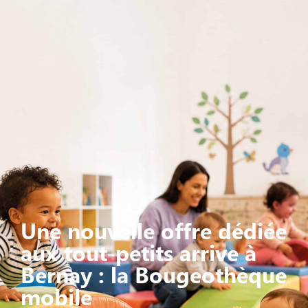
Une nouvelle offre dédiée
aux tout-petits arrive à
Bernay : la Bougeothèque
mobile