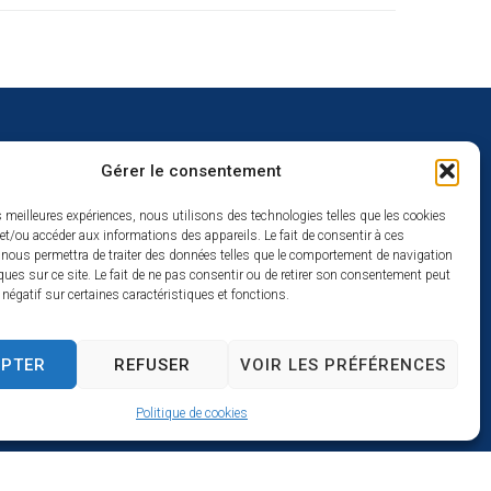
Gérer le consentement
uverture
es meilleures expériences, nous utilisons des technologies telles que les cookies
et/ou accéder aux informations des appareils. Le fait de consentir à ces
redi :
 nous permettra de traiter des données telles que le comportement de navigation
2h
ques sur ce site. Le fait de ne pas consentir ou de retirer son consentement peut
t négatif sur certaines caractéristiques et fonctions.
à 17h
se
EPTER
REFUSER
VOIR LES PRÉFÉRENCES
Politique de cookies
s par Utopia