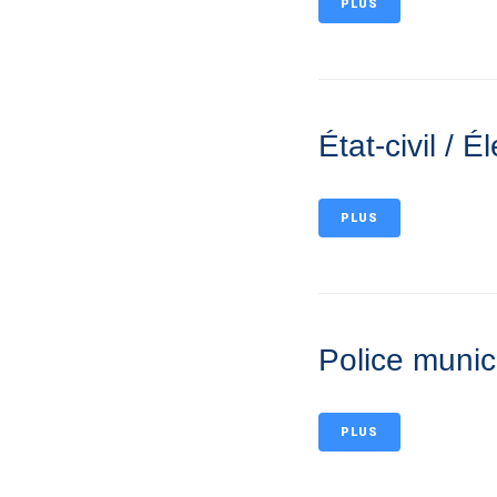
PLUS
État-civil / É
PLUS
Police munici
PLUS