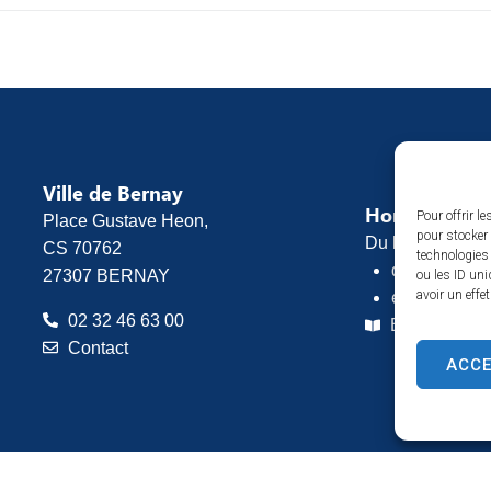
Ville de Bernay
Horaires d’o
Pour offrir l
Place Gustave Heon,
pour stocker 
Du lundi au vend
CS 70762
technologies
de 8h30 à 1
27307 BERNAY
ou les ID uni
avoir un effe
et de 13h30 
02 32 46 63 00
Espace pres
Contact
ACC
ntions légales
Plan du site
Confidentialité
© 2025 Site & GRU développé