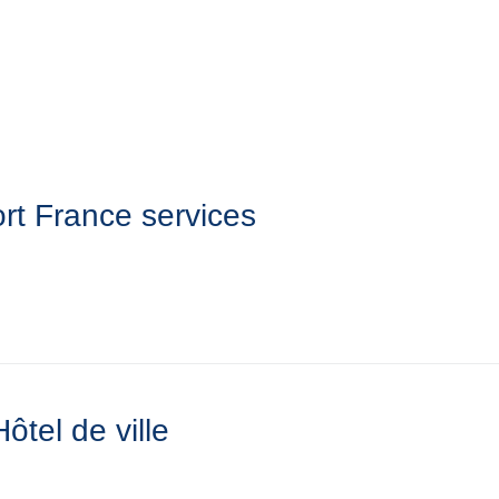
Y
CULTURE - PATRIMOINE
ACTION SOCIALE
VIE ASSOCI
rt France services
Hôtel de ville