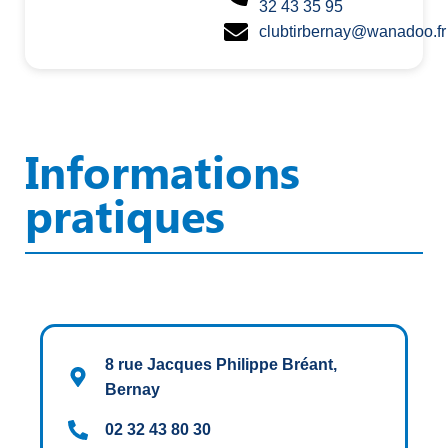
32 43 35 95
clubtirbernay@wanadoo.fr
Informations
pratiques
8 rue Jacques Philippe Bréant,
Bernay
02 32 43 80 30