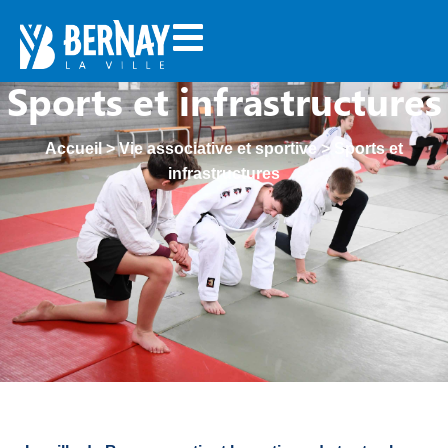
Sports et infrastructures
Accueil
>
Vie associative et sportive
>
Sports et
infrastructures