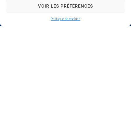
VOIR LES PRÉFÉRENCES
Politique de cookies
Ville de Bernay
Place Gustave Heon,
CS 70762
27307 BERNAY
02 32 46 63 00