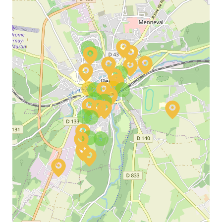
2
5
2
13
10
2
2
2
4
4
3
2
5