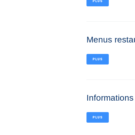
PLUS
Menus restau
PLUS
Informations 
PLUS