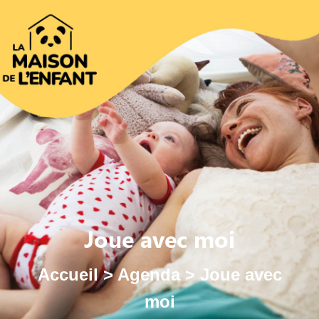
Joue avec moi
Accueil
>
Agenda
>
Joue avec
moi