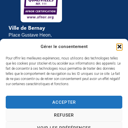
Ville de Bernay
Place Gustave Heon,
CS 70762
Gérer le consentement
27307 BERNAY
Pour offrir les meilleures expériences, nous utilisons des technologies telles
02 32 46 63 00
que les cookies pour stocker et/ou accéder aux informations des appareils. Le
Contact
fait de consentir à ces technologies nous permettra de traiter des données
Horaires d’ouverture
telles que le comportement de navigation ou les ID uniques sur ce site. Le fait
de ne pas consentir ou de retirer son consentement peut avoir un effet négatif
Du lundi au vendredi :
sur certaines caractéristiques et fonctions.
de 8h30 à 12h
et de 13h30 à 17h
ACCEPTER
Espace presse
REFUSER
VOIR LES PRÉFÉRENCES