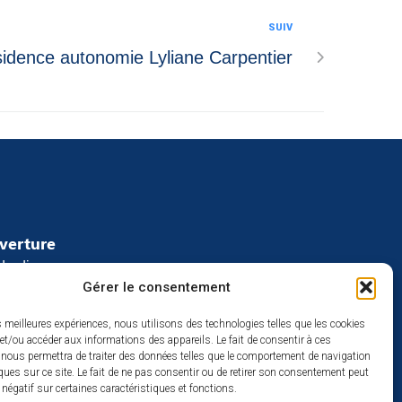
SUIV
idence autonomie Lyliane Carpentier
uverture
redi :
Gérer le consentement
2h
à 17h
es meilleures expériences, nous utilisons des technologies telles que les cookies
se
et/ou accéder aux informations des appareils. Le fait de consentir à ces
 nous permettra de traiter des données telles que le comportement de navigation
ques sur ce site. Le fait de ne pas consentir ou de retirer son consentement peut
t négatif sur certaines caractéristiques et fonctions.