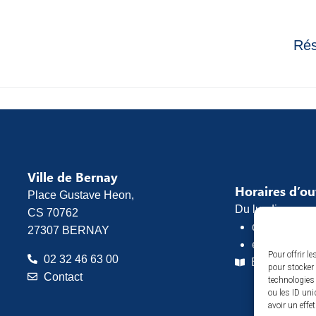
Rés
Ville de Bernay
Horaires d’o
Place Gustave Heon,
Du lundi au vend
CS 70762
de 8h30 à 1
27307 BERNAY
et de 13h30 
Pour offrir l
02 32 46 63 00
Espace pres
pour stocker 
Contact
technologies
ou les ID uni
avoir un effe