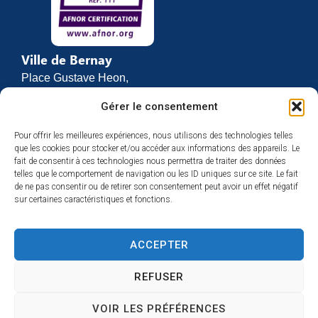
Ville de Bernay
Place Gustave Heon,
CS 70762
Gérer le consentement
27307 BERNAY
Pour offrir les meilleures expériences, nous utilisons des technologies telles
02 32 46 63 00
que les cookies pour stocker et/ou accéder aux informations des appareils. Le
Contact
fait de consentir à ces technologies nous permettra de traiter des données
Horaires d’ouverture
telles que le comportement de navigation ou les ID uniques sur ce site. Le fait
de ne pas consentir ou de retirer son consentement peut avoir un effet négatif
Du lundi au vendredi :
sur certaines caractéristiques et fonctions.
de 8h30 à 12h
et de 13h30 à 17h
ACCEPTER
Espace presse
REFUSER
VOIR LES PRÉFÉRENCES