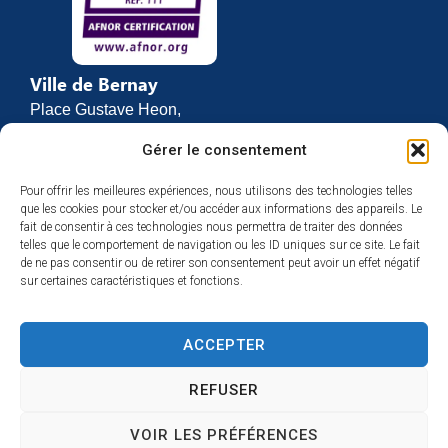
Ville de Bernay
Place Gustave Heon,
CS 70762
Gérer le consentement
27307 BERNAY
Pour offrir les meilleures expériences, nous utilisons des technologies telles
02 32 46 63 00
que les cookies pour stocker et/ou accéder aux informations des appareils. Le
Contact
fait de consentir à ces technologies nous permettra de traiter des données
Horaires d’ouverture
telles que le comportement de navigation ou les ID uniques sur ce site. Le fait
de ne pas consentir ou de retirer son consentement peut avoir un effet négatif
Du lundi au vendredi :
sur certaines caractéristiques et fonctions.
de 8h30 à 12h
et de 13h30 à 17h
ACCEPTER
Espace presse
REFUSER
VOIR LES PRÉFÉRENCES