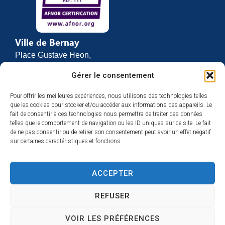
Ville de Bernay
Place Gustave Heon,
CS 70762
Gérer le consentement
27307 BERNAY
Pour offrir les meilleures expériences, nous utilisons des technologies telles
02 32 46 63 00
que les cookies pour stocker et/ou accéder aux informations des appareils. Le
Contact
fait de consentir à ces technologies nous permettra de traiter des données
Horaires d’ouverture
telles que le comportement de navigation ou les ID uniques sur ce site. Le fait
de ne pas consentir ou de retirer son consentement peut avoir un effet négatif
Du lundi au vendredi :
sur certaines caractéristiques et fonctions.
de 8h30 à 12h
et de 13h30 à 17h
ACCEPTER
Espace presse
REFUSER
VOIR LES PRÉFÉRENCES