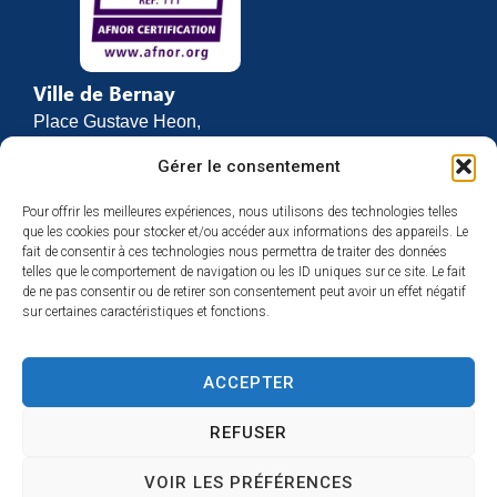
Ville de Bernay
Place Gustave Heon,
CS 70762
Gérer le consentement
27307 BERNAY
Pour offrir les meilleures expériences, nous utilisons des technologies telles
02 32 46 63 00
que les cookies pour stocker et/ou accéder aux informations des appareils. Le
Contact
fait de consentir à ces technologies nous permettra de traiter des données
Horaires d’ouverture
telles que le comportement de navigation ou les ID uniques sur ce site. Le fait
de ne pas consentir ou de retirer son consentement peut avoir un effet négatif
Du lundi au vendredi :
sur certaines caractéristiques et fonctions.
de 8h30 à 12h
et de 13h30 à 17h
ACCEPTER
Espace presse
REFUSER
VOIR LES PRÉFÉRENCES