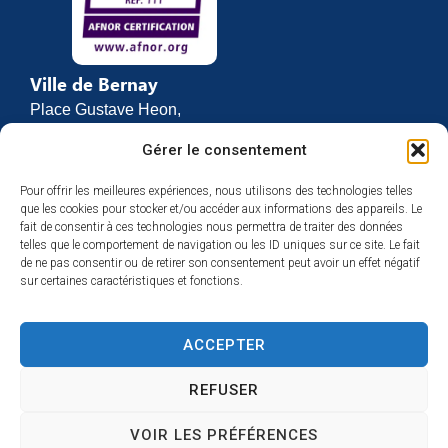
Ville de Bernay
Place Gustave Heon,
CS 70762
Gérer le consentement
27307 BERNAY
Pour offrir les meilleures expériences, nous utilisons des technologies telles
02 32 46 63 00
que les cookies pour stocker et/ou accéder aux informations des appareils. Le
Contact
fait de consentir à ces technologies nous permettra de traiter des données
Horaires d’ouverture
telles que le comportement de navigation ou les ID uniques sur ce site. Le fait
de ne pas consentir ou de retirer son consentement peut avoir un effet négatif
Du lundi au vendredi :
sur certaines caractéristiques et fonctions.
de 8h30 à 12h
et de 13h30 à 17h
ACCEPTER
Espace presse
REFUSER
VOIR LES PRÉFÉRENCES