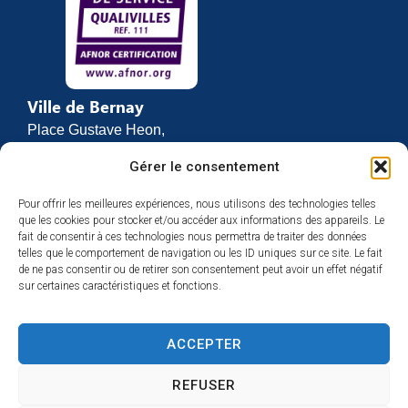
Ville de Bernay
Place Gustave Heon,
CS 70762
Gérer le consentement
27307 BERNAY
Pour offrir les meilleures expériences, nous utilisons des technologies telles
02 32 46 63 00
que les cookies pour stocker et/ou accéder aux informations des appareils. Le
Contact
fait de consentir à ces technologies nous permettra de traiter des données
Horaires d’ouverture
telles que le comportement de navigation ou les ID uniques sur ce site. Le fait
de ne pas consentir ou de retirer son consentement peut avoir un effet négatif
Du lundi au vendredi :
sur certaines caractéristiques et fonctions.
de 8h30 à 12h
et de 13h30 à 17h
ACCEPTER
Espace presse
REFUSER