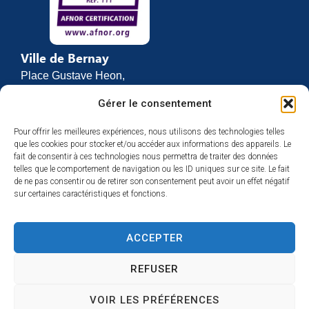
Ville de Bernay
Place Gustave Heon,
CS 70762
Gérer le consentement
27307 BERNAY
Pour offrir les meilleures expériences, nous utilisons des technologies telles
02 32 46 63 00
que les cookies pour stocker et/ou accéder aux informations des appareils. Le
Contact
fait de consentir à ces technologies nous permettra de traiter des données
Horaires d’ouverture
telles que le comportement de navigation ou les ID uniques sur ce site. Le fait
de ne pas consentir ou de retirer son consentement peut avoir un effet négatif
Du lundi au vendredi :
sur certaines caractéristiques et fonctions.
de 8h30 à 12h
et de 13h30 à 17h
ACCEPTER
Espace presse
REFUSER
VOIR LES PRÉFÉRENCES