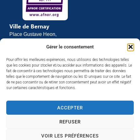
Ville de Bernay
Place Gustave Heon,
CS 70762
Gérer le consentement
27307 BERNAY
Pour offrir les meilleures expériences, nous utilisons des technologies telles
02 32 46 63 00
que les cookies pour stocker et/ou accéder aux informations des appareils. Le
Contact
fait de consentir à ces technologies nous permettra de traiter des données
Horaires d’ouverture
telles que le comportement de navigation ou les ID uniques sur ce site. Le fait
de ne pas consentir ou de retirer son consentement peut avoir un effet négatif
Du lundi au vendredi :
sur certaines caractéristiques et fonctions.
de 8h30 à 12h
et de 13h30 à 17h
ACCEPTER
Espace presse
REFUSER
VOIR LES PRÉFÉRENCES