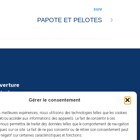
SUIV
PAPOTE ET PELOTES
uverture
redi :
Gérer le consentement
2h
à 17h
es meilleures expériences, nous utilisons des technologies telles que les cookies
se
et/ou accéder aux informations des appareils. Le fait de consentir à ces
 nous permettra de traiter des données telles que le comportement de navigation
ques sur ce site. Le fait de ne pas consentir ou de retirer son consentement peut
t négatif sur certaines caractéristiques et fonctions.