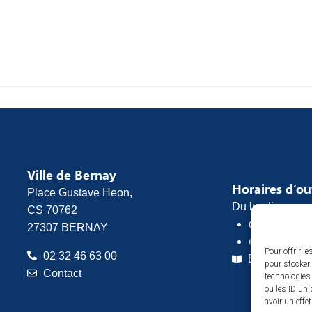
Ville de Bernay
Horaires d’o
Place Gustave Heon,
Du lundi au vend
CS 70762
de 8h30 à 1
27307 BERNAY
et de 13h30 
Pour offrir l
02 32 46 63 00
Espace pres
pour stocker 
Contact
technologies
ou les ID uni
avoir un effe