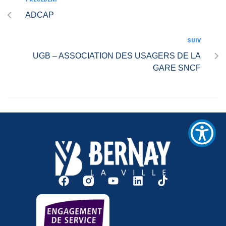
/".
This
ADCAP
shortcut
activates
SUIV
the
UGB – ASSOCIATION DES USAGERS DE LA
screen
reader
GARE SNCF
to
help
you
navigate
and
interact
with
the
content.