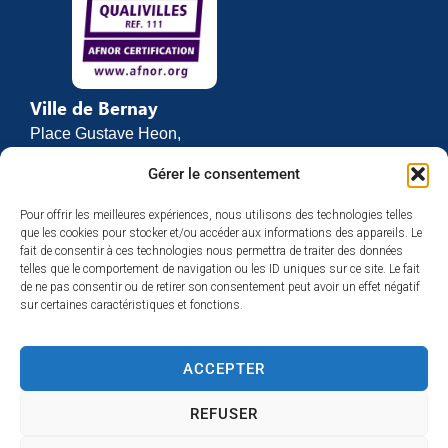
Ville de Bernay
Place Gustave Heon,
CS 70762
Gérer le consentement
27307 BERNAY
Pour offrir les meilleures expériences, nous utilisons des technologies telles
02 32 46 63 00
que les cookies pour stocker et/ou accéder aux informations des appareils. Le
Contact
fait de consentir à ces technologies nous permettra de traiter des données
Horaires d’ouverture
telles que le comportement de navigation ou les ID uniques sur ce site. Le fait
de ne pas consentir ou de retirer son consentement peut avoir un effet négatif
Du lundi au vendredi :
sur certaines caractéristiques et fonctions.
de 8h30 à 12h
et de 13h30 à 17h
ACCEPTER
Espace presse
REFUSER