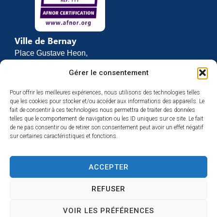
Ville de Bernay
Place Gustave Heon,
CS 70762
Gérer le consentement
27307 BERNAY
Pour offrir les meilleures expériences, nous utilisons des technologies telles
02 32 46 63 00
que les cookies pour stocker et/ou accéder aux informations des appareils. Le
Contact
fait de consentir à ces technologies nous permettra de traiter des données
Horaires d’ouverture
telles que le comportement de navigation ou les ID uniques sur ce site. Le fait
de ne pas consentir ou de retirer son consentement peut avoir un effet négatif
Du lundi au vendredi :
sur certaines caractéristiques et fonctions.
de 8h30 à 12h
et de 13h30 à 17h
ACCEPTER
Espace presse
REFUSER
VOIR LES PRÉFÉRENCES