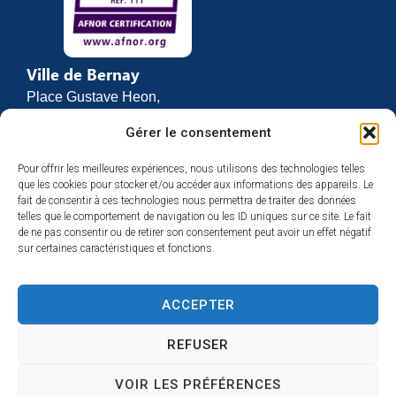
Ville de Bernay
Place Gustave Heon,
CS 70762
Gérer le consentement
27307 BERNAY
Pour offrir les meilleures expériences, nous utilisons des technologies telles
02 32 46 63 00
que les cookies pour stocker et/ou accéder aux informations des appareils. Le
Contact
fait de consentir à ces technologies nous permettra de traiter des données
Horaires d’ouverture
telles que le comportement de navigation ou les ID uniques sur ce site. Le fait
de ne pas consentir ou de retirer son consentement peut avoir un effet négatif
Du lundi au vendredi :
sur certaines caractéristiques et fonctions.
de 8h30 à 12h
et de 13h30 à 17h
ACCEPTER
Espace presse
REFUSER
VOIR LES PRÉFÉRENCES