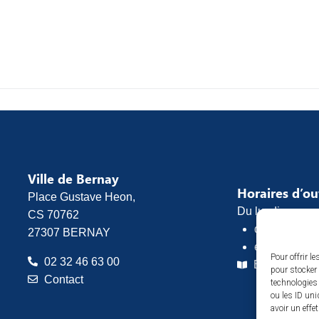
Ville de Bernay
Horaires d’o
Place Gustave Heon,
Du lundi au vend
CS 70762
de 8h30 à 1
27307 BERNAY
et de 13h30 
Pour offrir l
02 32 46 63 00
Espace pres
pour stocker 
Contact
technologies
ou les ID uni
avoir un effe