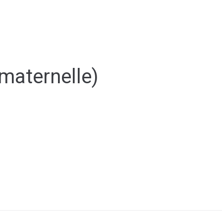
Y
CULTURE - PATRIMOINE
ACTION SOCIALE
VIE ASSOCI
maternelle)