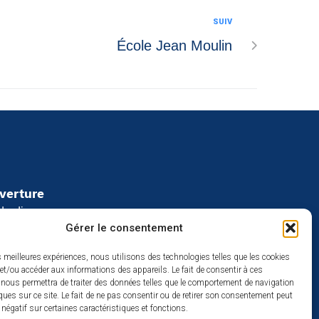
SUIV
École Jean Moulin
uverture
redi :
Gérer le consentement
2h
à 17h
es meilleures expériences, nous utilisons des technologies telles que les cookies
se
et/ou accéder aux informations des appareils. Le fait de consentir à ces
 nous permettra de traiter des données telles que le comportement de navigation
ques sur ce site. Le fait de ne pas consentir ou de retirer son consentement peut
t négatif sur certaines caractéristiques et fonctions.