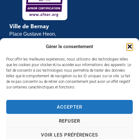
Ville de Bernay
Place Gustave Heon,
CS 70762
Gérer le consentement
27307 BERNAY
Pour offrir les meilleures expériences, nous utilisons des technologies telles
02 32 46 63 00
que les cookies pour stocker et/ou accéder aux informations des appareils. Le
Contact
fait de consentir à ces technologies nous permettra de traiter des données
Horaires d’ouverture
telles que le comportement de navigation ou les ID uniques sur ce site. Le fait
de ne pas consentir ou de retirer son consentement peut avoir un effet négatif
Du lundi au vendredi :
sur certaines caractéristiques et fonctions.
de 8h30 à 12h
et de 13h30 à 17h
ACCEPTER
Espace presse
REFUSER
VOIR LES PRÉFÉRENCES