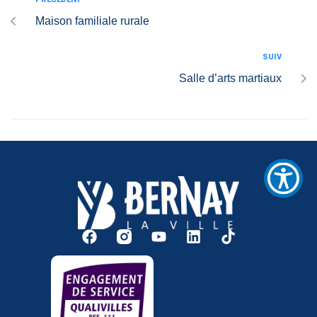
/".
This
Maison familiale rurale
shortcut
activates
SUIV
the
Salle d’arts martiaux
screen
reader
to
help
you
navigate
and
interact
with
the
content.