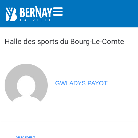
Welcome
to
All
in
One
Accessibility
Halle des sports du Bourg-Le-Comte
screen
reader.
To
start
the
All
GWLADYS PAYOT
in
One
Accessibility
screen
reader,
press
"Ctrl
+
PRÉCÉDENT