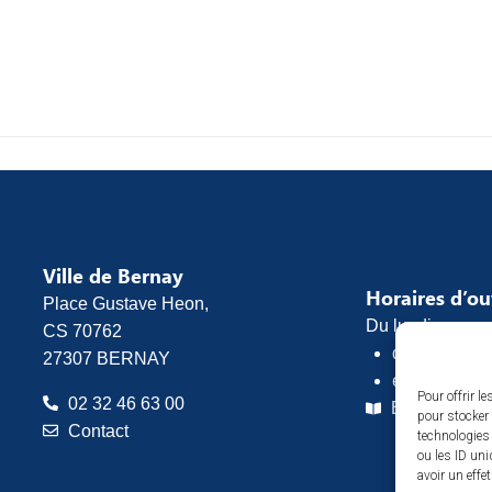
Ville de Bernay
Horaires d’o
Place Gustave Heon,
Du lundi au vend
CS 70762
de 8h30 à 1
27307 BERNAY
et de 13h30 
Pour offrir l
02 32 46 63 00
Espace pres
pour stocker 
Contact
technologies
ou les ID uni
avoir un effe