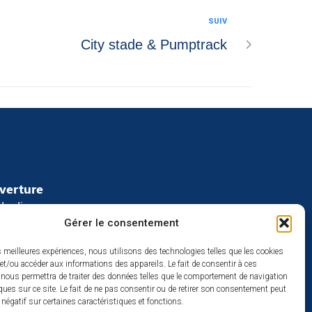
SUIV
City stade & Pumptrack
uverture
redi :
Gérer le consentement
2h
à 17h
es meilleures expériences, nous utilisons des technologies telles que les cookies
se
et/ou accéder aux informations des appareils. Le fait de consentir à ces
 nous permettra de traiter des données telles que le comportement de navigation
ques sur ce site. Le fait de ne pas consentir ou de retirer son consentement peut
t négatif sur certaines caractéristiques et fonctions.