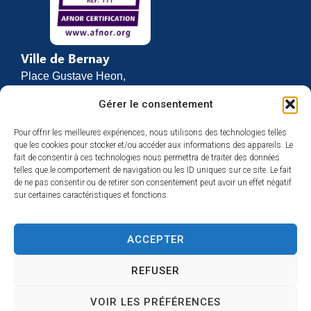
Ville de Bernay
Place Gustave Heon,
CS 70762
Gérer le consentement
27307 BERNAY
Pour offrir les meilleures expériences, nous utilisons des technologies telles
02 32 46 63 00
que les cookies pour stocker et/ou accéder aux informations des appareils. Le
Contact
fait de consentir à ces technologies nous permettra de traiter des données
Horaires d’ouverture
telles que le comportement de navigation ou les ID uniques sur ce site. Le fait
de ne pas consentir ou de retirer son consentement peut avoir un effet négatif
Du lundi au vendredi :
sur certaines caractéristiques et fonctions.
de 8h30 à 12h
et de 13h30 à 17h
ACCEPTER
Espace presse
REFUSER
VOIR LES PRÉFÉRENCES