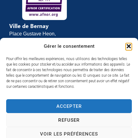
Ville de Bernay
Place Gustave Heon,
CS 70762
Gérer le consentement
27307 BERNAY
Pour offrir les meilleures expériences, nous utilisons des technologies telles
02 32 46 63 00
que les cookies pour stocker et/ou accéder aux informations des appareils. Le
Contact
fait de consentir à ces technologies nous permettra de traiter des données
Horaires d’ouverture
telles que le comportement de navigation ou les ID uniques sur ce site. Le fait
de ne pas consentir ou de retirer son consentement peut avoir un effet négatif
Du lundi au vendredi :
sur certaines caractéristiques et fonctions.
de 8h30 à 12h
et de 13h30 à 17h
ACCEPTER
Espace presse
REFUSER
VOIR LES PRÉFÉRENCES