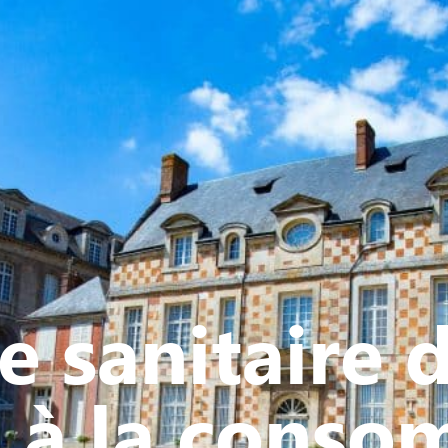
Y
CULTURE - PATRIMOINE
ACTION SOCIALE
VIE ASSOCI
e sanitaire 
s à la conso