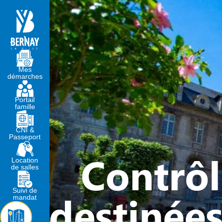
MA MAIRIE
VIVRE À BERNA
Mes
démarches
Portail
famille
CNI &
Passeport
Contrôl
Location
de salles
Suivi de
destinée
mandat