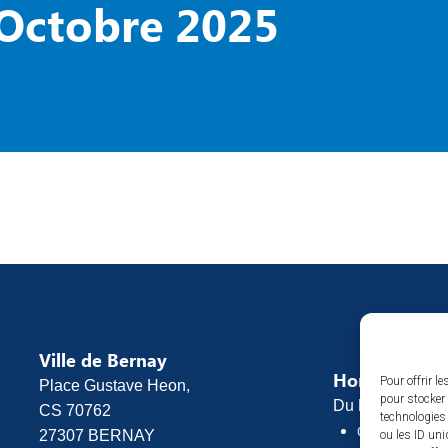
Octobre 2025
Ville de Bernay
Horaires d’o
Pour offrir l
Place Gustave Heon,
pour stocker 
Du lundi au vend
CS 70762
technologies
de 8h30 à 1
27307 BERNAY
ou les ID uni