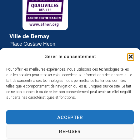
Ville de Bernay
Place Gustave Heon,
CS 70762
Gérer le consentement
27307 BERNAY
Pour offrir les meilleures expériences, nous utilisons des technologies telles
02 32 46 63 00
que les cookies pour stocker et/ou accéder aux informations des appareils. Le
Contact
fait de consentir à ces technologies nous permettra de traiter des données
Horaires d’ouverture
telles que le comportement de navigation ou les ID uniques sur ce site. Le fait
de ne pas consentir ou de retirer son consentement peut avoir un effet négatif
Du lundi au vendredi :
sur certaines caractéristiques et fonctions.
de 8h30 à 12h
et de 13h30 à 17h
ACCEPTER
Espace presse
REFUSER