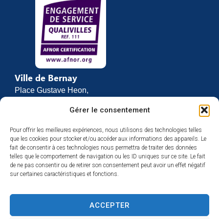
Ville de Bernay
Place Gustave Heon,
CS 70762
Gérer le consentement
27307 BERNAY
Pour offrir les meilleures expériences, nous utilisons des technologies telles
02 32 46 63 00
que les cookies pour stocker et/ou accéder aux informations des appareils. Le
Contact
fait de consentir à ces technologies nous permettra de traiter des données
Horaires d’ouverture
telles que le comportement de navigation ou les ID uniques sur ce site. Le fait
de ne pas consentir ou de retirer son consentement peut avoir un effet négatif
Du lundi au vendredi :
sur certaines caractéristiques et fonctions.
de 8h30 à 12h
et de 13h30 à 17h
ACCEPTER
Espace presse