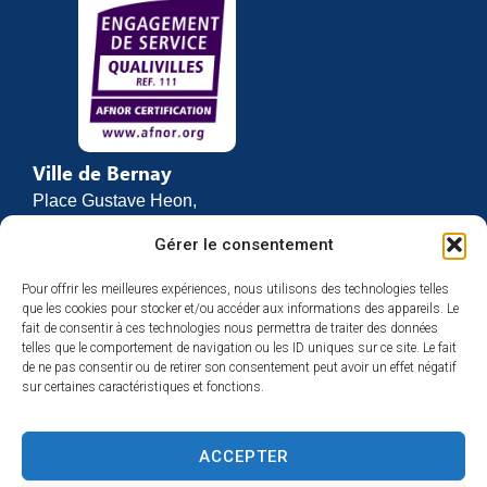
Ville de Bernay
Place Gustave Heon,
CS 70762
Gérer le consentement
27307 BERNAY
Pour offrir les meilleures expériences, nous utilisons des technologies telles
02 32 46 63 00
que les cookies pour stocker et/ou accéder aux informations des appareils. Le
Contact
fait de consentir à ces technologies nous permettra de traiter des données
Horaires d’ouverture
telles que le comportement de navigation ou les ID uniques sur ce site. Le fait
de ne pas consentir ou de retirer son consentement peut avoir un effet négatif
Du lundi au vendredi :
sur certaines caractéristiques et fonctions.
de 8h30 à 12h
et de 13h30 à 17h
ACCEPTER
Espace presse