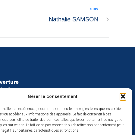
SUIV
Nathalie SAMSON
uverture
redi :
Gérer le consentement
2h
à 17h
es meilleures expériences, nous utilisons des technologies telles que les cookies
se
et/ou accéder aux informations des appareils. Le fait de consentir à ces
 nous permettra de traiter des données telles que le comportement de navigation
ques sur ce site. Le fait de ne pas consentir ou de retirer son consentement peut
t négatif sur certaines caractéristiques et fonctions.