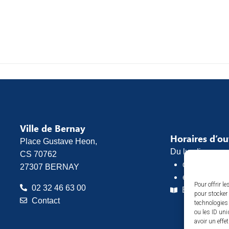
Ville de Bernay
Horaires d’o
Place Gustave Heon,
Du lundi au vend
CS 70762
de 8h30 à 1
27307 BERNAY
et de 13h30 
Pour offrir l
02 32 46 63 00
Espace pres
pour stocker 
Contact
technologies
ou les ID uni
avoir un effe