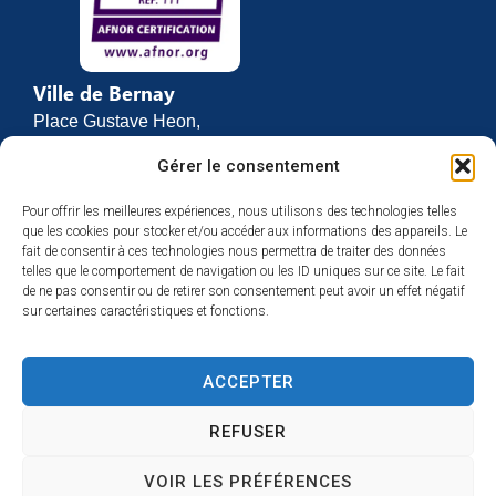
Ville de Bernay
Place Gustave Heon,
CS 70762
Gérer le consentement
27307 BERNAY
Pour offrir les meilleures expériences, nous utilisons des technologies telles
02 32 46 63 00
que les cookies pour stocker et/ou accéder aux informations des appareils. Le
Contact
fait de consentir à ces technologies nous permettra de traiter des données
Horaires d’ouverture
telles que le comportement de navigation ou les ID uniques sur ce site. Le fait
de ne pas consentir ou de retirer son consentement peut avoir un effet négatif
Du lundi au vendredi :
sur certaines caractéristiques et fonctions.
de 8h30 à 12h
et de 13h30 à 17h
ACCEPTER
Espace presse
REFUSER
VOIR LES PRÉFÉRENCES