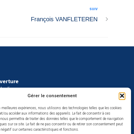
SUIV
François VANFLETEREN
uverture
redi :
Gérer le consentement
2h
à 17h
es meilleures expériences, nous utilisons des technologies telles que les cookies
se
et/ou accéder aux informations des appareils. Le fait de consentir à ces
 nous permettra de traiter des données telles que le comportement de navigation
ques sur ce site. Le fait de ne pas consentir ou de retirer son consentement peut
t négatif sur certaines caractéristiques et fonctions.