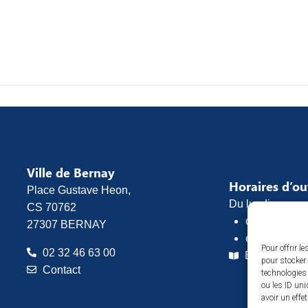
Ville de Bernay
Horaires d’o
Place Gustave Heon,
Du lundi au vend
CS 70762
de 8h30 à 1
27307 BERNAY
et de 13h30 
Pour offrir l
02 32 46 63 00
Espace pres
pour stocker 
Contact
technologies
ou les ID uni
avoir un effe