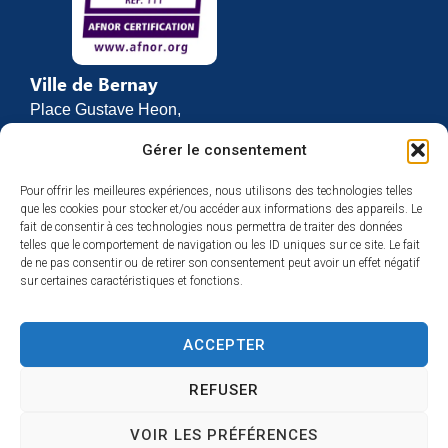
Ville de Bernay
Place Gustave Heon,
CS 70762
Gérer le consentement
27307 BERNAY
Pour offrir les meilleures expériences, nous utilisons des technologies telles
02 32 46 63 00
que les cookies pour stocker et/ou accéder aux informations des appareils. Le
Contact
fait de consentir à ces technologies nous permettra de traiter des données
Horaires d’ouverture
telles que le comportement de navigation ou les ID uniques sur ce site. Le fait
de ne pas consentir ou de retirer son consentement peut avoir un effet négatif
Du lundi au vendredi :
sur certaines caractéristiques et fonctions.
de 8h30 à 12h
et de 13h30 à 17h
ACCEPTER
Espace presse
REFUSER
VOIR LES PRÉFÉRENCES