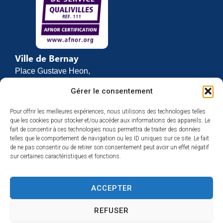
Ville de Bernay
Place Gustave Heon,
CS 70762
Gérer le consentement
27307 BERNAY
Pour offrir les meilleures expériences, nous utilisons des technologies telles
02 32 46 63 00
que les cookies pour stocker et/ou accéder aux informations des appareils. Le
Contact
fait de consentir à ces technologies nous permettra de traiter des données
Horaires d’ouverture
telles que le comportement de navigation ou les ID uniques sur ce site. Le fait
de ne pas consentir ou de retirer son consentement peut avoir un effet négatif
Du lundi au vendredi :
sur certaines caractéristiques et fonctions.
de 8h30 à 12h
et de 13h30 à 17h
ACCEPTER
Espace presse
REFUSER