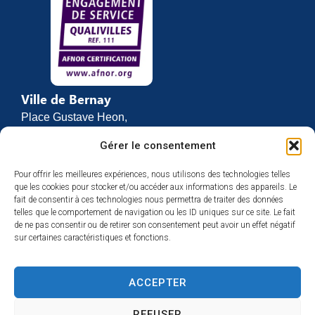
Ville de Bernay
Place Gustave Heon,
CS 70762
Gérer le consentement
27307 BERNAY
Pour offrir les meilleures expériences, nous utilisons des technologies telles
02 32 46 63 00
que les cookies pour stocker et/ou accéder aux informations des appareils. Le
Contact
fait de consentir à ces technologies nous permettra de traiter des données
Horaires d’ouverture
telles que le comportement de navigation ou les ID uniques sur ce site. Le fait
de ne pas consentir ou de retirer son consentement peut avoir un effet négatif
Du lundi au vendredi :
sur certaines caractéristiques et fonctions.
de 8h30 à 12h
et de 13h30 à 17h
ACCEPTER
Espace presse
REFUSER