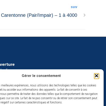
SUIV
Carentonne (Pair/Impair) – 1 à 4000
uverture
redi :
Gérer le consentement
2h
à 17h
es meilleures expériences, nous utilisons des technologies telles que les cookies
se
et/ou accéder aux informations des appareils. Le fait de consentir à ces
 nous permettra de traiter des données telles que le comportement de navigation
ques sur ce site. Le fait de ne pas consentir ou de retirer son consentement peut
t négatif sur certaines caractéristiques et fonctions.