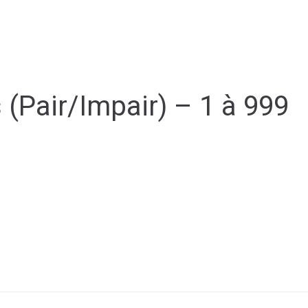
Y
CULTURE - PATRIMOINE
ACTION SOCIALE
VIE ASSOCI
(Pair/Impair) – 1 à 999