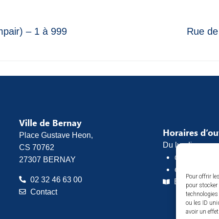
mpair) – 1 à 999
Rue de 
Ville de Bernay
Horaires d’o
Place Gustave Heon,
Du lundi au vend
CS 70762
de 8h30 à 1
27307 BERNAY
et de 13h30 
Pour offrir l
02 32 46 63 00
Espace pres
pour stocker 
Contact
technologies
ou les ID uni
avoir un effe