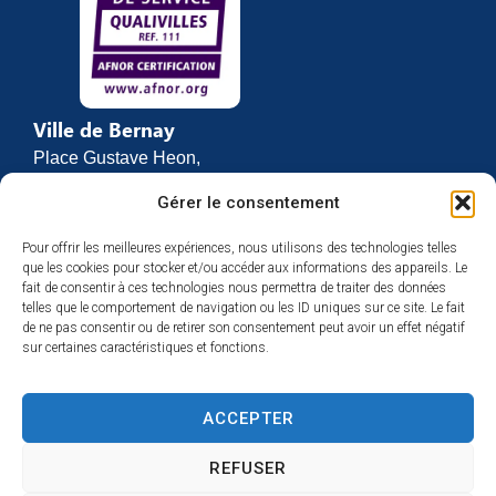
Ville de Bernay
Place Gustave Heon,
CS 70762
Gérer le consentement
27307 BERNAY
Pour offrir les meilleures expériences, nous utilisons des technologies telles
02 32 46 63 00
que les cookies pour stocker et/ou accéder aux informations des appareils. Le
Contact
fait de consentir à ces technologies nous permettra de traiter des données
Horaires d’ouverture
telles que le comportement de navigation ou les ID uniques sur ce site. Le fait
de ne pas consentir ou de retirer son consentement peut avoir un effet négatif
Du lundi au vendredi :
sur certaines caractéristiques et fonctions.
de 8h30 à 12h
et de 13h30 à 17h
ACCEPTER
Espace presse
REFUSER