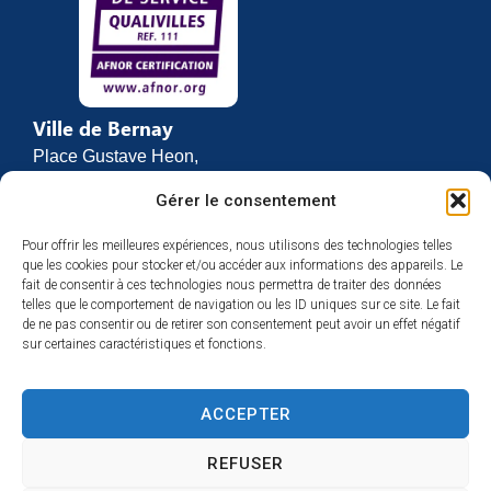
Ville de Bernay
Place Gustave Heon,
CS 70762
Gérer le consentement
27307 BERNAY
Pour offrir les meilleures expériences, nous utilisons des technologies telles
02 32 46 63 00
que les cookies pour stocker et/ou accéder aux informations des appareils. Le
Contact
fait de consentir à ces technologies nous permettra de traiter des données
Horaires d’ouverture
telles que le comportement de navigation ou les ID uniques sur ce site. Le fait
de ne pas consentir ou de retirer son consentement peut avoir un effet négatif
Du lundi au vendredi :
sur certaines caractéristiques et fonctions.
de 8h30 à 12h
et de 13h30 à 17h
ACCEPTER
Espace presse
REFUSER