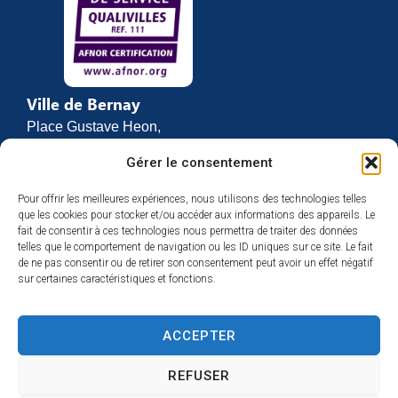
Ville de Bernay
Place Gustave Heon,
CS 70762
Gérer le consentement
27307 BERNAY
Pour offrir les meilleures expériences, nous utilisons des technologies telles
02 32 46 63 00
que les cookies pour stocker et/ou accéder aux informations des appareils. Le
Contact
fait de consentir à ces technologies nous permettra de traiter des données
Horaires d’ouverture
telles que le comportement de navigation ou les ID uniques sur ce site. Le fait
de ne pas consentir ou de retirer son consentement peut avoir un effet négatif
Du lundi au vendredi :
sur certaines caractéristiques et fonctions.
de 8h30 à 12h
et de 13h30 à 17h
ACCEPTER
Espace presse
REFUSER