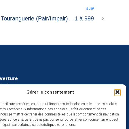
SUIV
 Touranguerie (Pair/Impair) – 1 à 999
uverture
redi :
Gérer le consentement
2h
à 17h
es meilleures expériences, nous utilisons des technologies telles que les cookies
se
et/ou accéder aux informations des appareils. Le fait de consentir à ces
 nous permettra de traiter des données telles que le comportement de navigation
ques sur ce site. Le fait de ne pas consentir ou de retirer son consentement peut
t négatif sur certaines caractéristiques et fonctions.