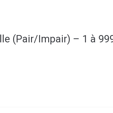
Y
CULTURE - PATRIMOINE
ACTION SOCIALE
VIE ASSOCI
le (Pair/Impair) – 1 à 99