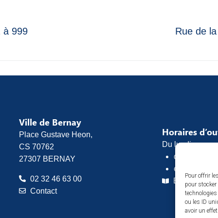
1 à 999
Rue de la
Ville de Bernay
Horaires d’o
Place Gustave Heon,
Du lundi au vend
CS 70762
de 8h30 à 1
27307 BERNAY
et de 13h30 
Pour offrir l
02 32 46 63 00
Espace pres
pour stocker 
Contact
technologies
ou les ID uni
avoir un effe