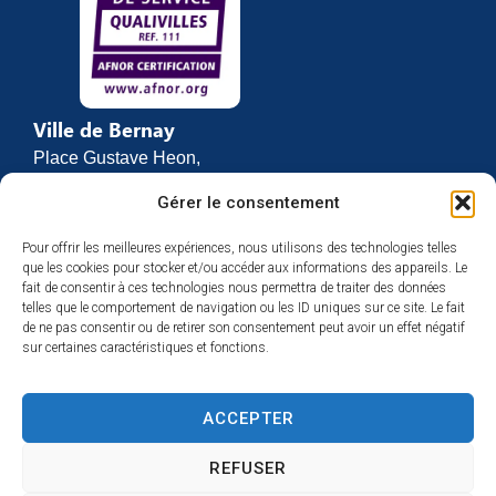
Ville de Bernay
Place Gustave Heon,
CS 70762
Gérer le consentement
27307 BERNAY
Pour offrir les meilleures expériences, nous utilisons des technologies telles
02 32 46 63 00
que les cookies pour stocker et/ou accéder aux informations des appareils. Le
Contact
fait de consentir à ces technologies nous permettra de traiter des données
Horaires d’ouverture
telles que le comportement de navigation ou les ID uniques sur ce site. Le fait
de ne pas consentir ou de retirer son consentement peut avoir un effet négatif
Du lundi au vendredi :
sur certaines caractéristiques et fonctions.
de 8h30 à 12h
et de 13h30 à 17h
ACCEPTER
Espace presse
REFUSER