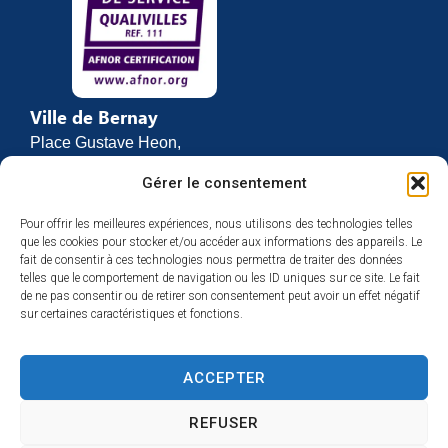
Ville de Bernay
Place Gustave Heon,
CS 70762
Gérer le consentement
27307 BERNAY
Pour offrir les meilleures expériences, nous utilisons des technologies telles
02 32 46 63 00
que les cookies pour stocker et/ou accéder aux informations des appareils. Le
Contact
fait de consentir à ces technologies nous permettra de traiter des données
Horaires d’ouverture
telles que le comportement de navigation ou les ID uniques sur ce site. Le fait
de ne pas consentir ou de retirer son consentement peut avoir un effet négatif
Du lundi au vendredi :
sur certaines caractéristiques et fonctions.
de 8h30 à 12h
et de 13h30 à 17h
ACCEPTER
Espace presse
REFUSER