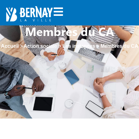
Membres du CA
Accueil
>
Action sociale
>
Les instances
>
Membres du CA