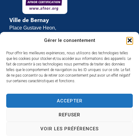
Ville de Bernay
Place Gustave Heon,
CS 70762
Gérer le consentement
27307 BERNAY
Pour offrir les meilleures expériences, nous utilisons des technologies telles
02 32 46 63 00
que les cookies pour stocker et/ou accéder aux informations des appareils. Le
Contact
fait de consentir à ces technologies nous permettra de traiter des données
Horaires d’ouverture
telles que le comportement de navigation ou les ID uniques sur ce site. Le fait
de ne pas consentir ou de retirer son consentement peut avoir un effet négatif
Du lundi au vendredi :
sur certaines caractéristiques et fonctions.
de 8h30 à 12h
et de 13h30 à 17h
ACCEPTER
Espace presse
REFUSER
VOIR LES PRÉFÉRENCES
Accessibilité
Mentions légales
Plan du site
Confidentialité