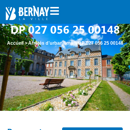
DP 027 056 25 00148
Accueil
>
Arrêtés d’urbanisme
>
DP 027 056 25 00148