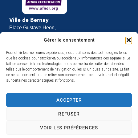
Ville de Bernay
Place Gustave Heon,
CS 70762
Gérer le consentement
27307 BERNAY
Pour offrir les meilleures expériences, nous utilisons des technologies telles
02 32 46 63 00
que les cookies pour stocker et/ou accéder aux informations des appareils. Le
Contact
fait de consentir à ces technologies nous permettra de traiter des données
Horaires d’ouverture
telles que le comportement de navigation ou les ID uniques sur ce site. Le fait
de ne pas consentir ou de retirer son consentement peut avoir un effet négatif
Du lundi au vendredi :
sur certaines caractéristiques et fonctions.
de 8h30 à 12h
et de 13h30 à 17h
ACCEPTER
Espace presse
REFUSER
VOIR LES PRÉFÉRENCES
Accessibilité
Mentions légales
Plan du site
Confidentialité