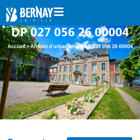
DP 027 056 26 00004
Accueil
>
Arrêtés d’urbanisme
>
DP 027 056 26 00004