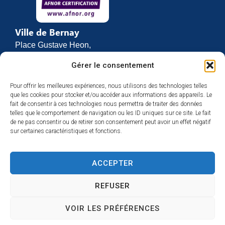
Ville de Bernay
Place Gustave Heon,
CS 70762
Gérer le consentement
27307 BERNAY
Pour offrir les meilleures expériences, nous utilisons des technologies telles
02 32 46 63 00
que les cookies pour stocker et/ou accéder aux informations des appareils. Le
Contact
fait de consentir à ces technologies nous permettra de traiter des données
Horaires d’ouverture
telles que le comportement de navigation ou les ID uniques sur ce site. Le fait
de ne pas consentir ou de retirer son consentement peut avoir un effet négatif
Du lundi au vendredi :
sur certaines caractéristiques et fonctions.
de 8h30 à 12h
et de 13h30 à 17h
ACCEPTER
Espace presse
REFUSER
VOIR LES PRÉFÉRENCES
Accessibilité
Mentions légales
Plan du site
Confidentialité