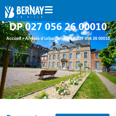
DP 027 056 26 00010
Accueil
>
Arrêtés d’urbanisme
>
DP 027 056 26 00010