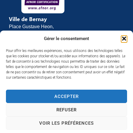
contenu.
Ville de Bernay
Place Gustave Heon,
CS 70762
Gérer le consentement
27307 BERNAY
Pour offrir les meilleures expériences, nous utilisons des technologies telles
02 32 46 63 00
que les cookies pour stocker et/ou accéder aux informations des appareils. Le
Contact
fait de consentir à ces technologies nous permettra de traiter des données
Horaires d’ouverture
telles que le comportement de navigation ou les ID uniques sur ce site. Le fait
de ne pas consentir ou de retirer son consentement peut avoir un effet négatif
Du lundi au vendredi :
sur certaines caractéristiques et fonctions.
de 8h30 à 12h
et de 13h30 à 17h
ACCEPTER
Espace presse
REFUSER
VOIR LES PRÉFÉRENCES
Accessibilité
Mentions légales
Plan du site
Confidentialité