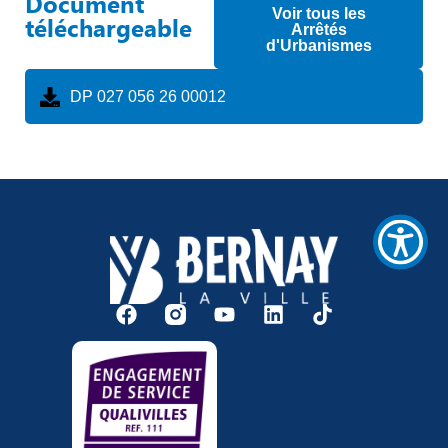
Document
«
Voir tous les
téléchargeable
Ctrl
Arrêtés
d'Urbanismes
+
/
».
DP 027 056 26 00012
Ce
raccourci
active
le
lecteur
d'écran
pour
vous
aider
à
naviguer
et
à
interagir
avec
le