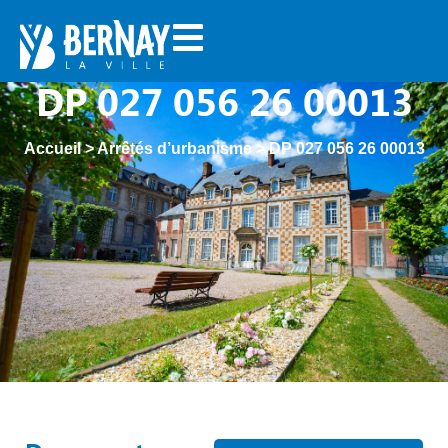
DP 027 056 26 00013
Accueil
>
Arrêtés d’urbanisme
>
DP 027 056 26 00013