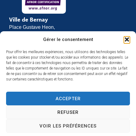
Ville de Bernay
Place Gustave Heon,
CS 70762
Gérer le consentement
27307 BERNAY
Pour offrir les meilleures expériences, nous utilisons des technologies telles
02 32 46 63 00
que les cookies pour stocker et/ou accéder aux informations des appareils. Le
Contact
fait de consentir à ces technologies nous permettra de traiter des données
Horaires d’ouverture
telles que le comportement de navigation ou les ID uniques sur ce site. Le fait
de ne pas consentir ou de retirer son consentement peut avoir un effet négatif
Du lundi au vendredi :
sur certaines caractéristiques et fonctions.
de 8h30 à 12h
et de 13h30 à 17h
ACCEPTER
Espace presse
REFUSER
VOIR LES PRÉFÉRENCES
Accessibilité
Mentions légales
Plan du site
Confidentialité