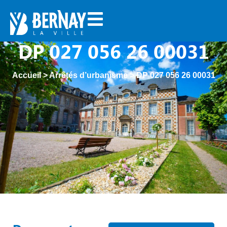
DP 027 056 26 00031
Accueil
>
Arrêtés d’urbanisme
>
DP 027 056 26 00031