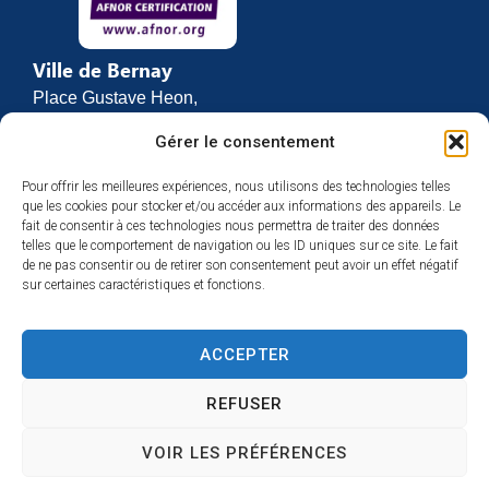
Ville de Bernay
Place Gustave Heon,
CS 70762
Gérer le consentement
27307 BERNAY
Pour offrir les meilleures expériences, nous utilisons des technologies telles
02 32 46 63 00
que les cookies pour stocker et/ou accéder aux informations des appareils. Le
Contact
fait de consentir à ces technologies nous permettra de traiter des données
Horaires d’ouverture
telles que le comportement de navigation ou les ID uniques sur ce site. Le fait
de ne pas consentir ou de retirer son consentement peut avoir un effet négatif
Du lundi au vendredi :
sur certaines caractéristiques et fonctions.
de 8h30 à 12h
et de 13h30 à 17h
ACCEPTER
Espace presse
REFUSER
VOIR LES PRÉFÉRENCES
Accessibilité
Mentions légales
Plan du site
Confidentialité