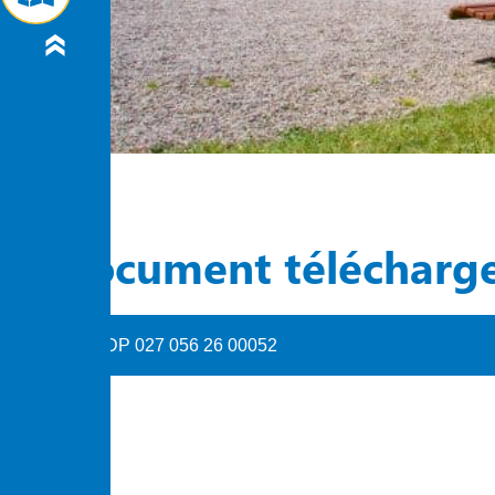
Document télécharg
DP 027 056 26 00052