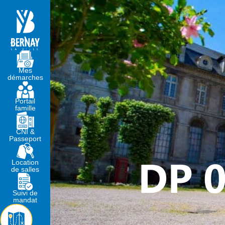
MA MAIRIE
VIVRE À BERNA
Mes
démarches
Portail
famille
CNI &
Passeport
DP 0
Location
de salles
Suivi de
mandat