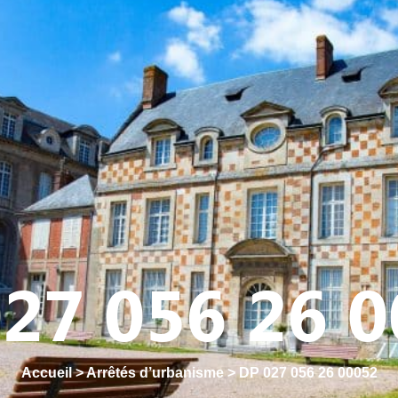
Y
CULTURE - PATRIMOINE
ACTION SOCIALE
VIE ASSOCI
27 056 26 
Accueil
>
Arrêtés d’urbanisme
>
DP 027 056 26 00052